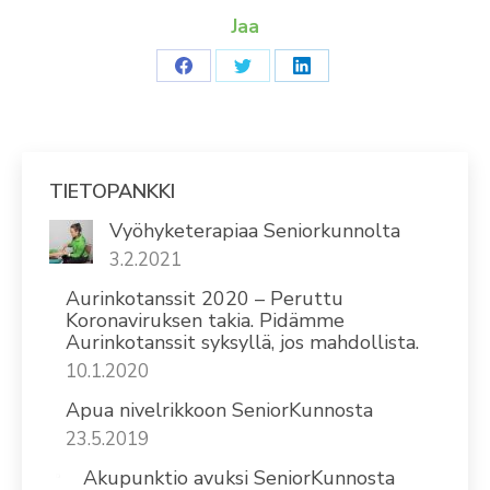
Jaa
Share
Share
Share
on
on
on
Facebook
Twitter
LinkedIn
TIETOPANKKI
Vyöhyketerapiaa Seniorkunnolta
3.2.2021
Aurinkotanssit 2020 – Peruttu
Koronaviruksen takia. Pidämme
Aurinkotanssit syksyllä, jos mahdollista.
10.1.2020
Apua nivelrikkoon SeniorKunnosta
23.5.2019
Akupunktio avuksi SeniorKunnosta