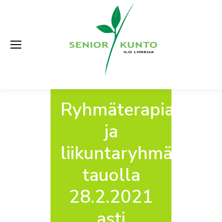
Ryhmäterapiamme
ja
liikuntaryhmät
tauolla
28.2.2021
asti