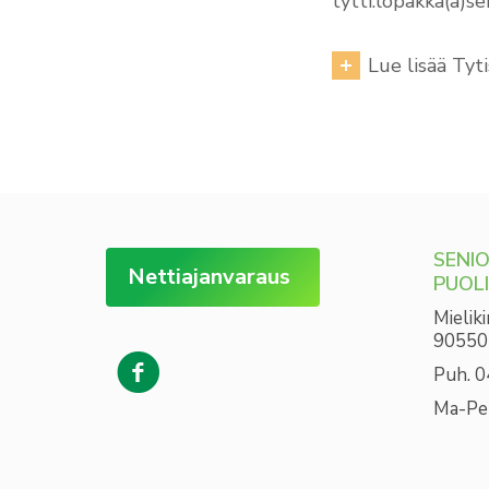
tytti.lopakka(a)se
Lue lisää Tyti
SENI
Nettiajanvaraus
PUOL
Mieliki
90550
Puh. 
Ma-Pe