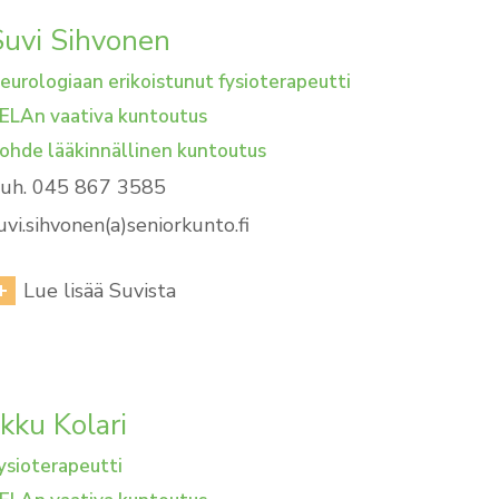
Suvi Sihvonen
eurologiaan erikoistunut fysioterapeutti
ELAn vaativa kuntoutus
ohde lääkinnällinen kuntoutus
uh. 045 867 3585
uvi.sihvonen(a)seniorkunto.fi
Lue lisää Suvista
ikku Kolari
ysioterapeutti