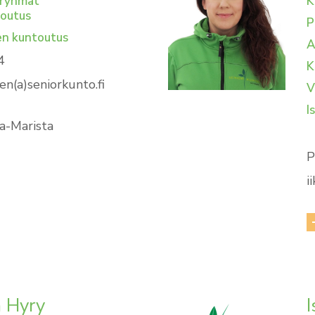
oryhmät
K
toutus
P
en kuntoutus
A
4
K
n(a)seniorkunto.fi
V
I
a-Marista
P
i
 Hyry
I