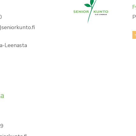
F
0
P
)seniorkunto.fi
na-Leenasta
ka
89