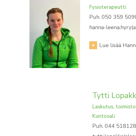
Fysioterapeutti
Puh. 050 359 509
hanna-leena.hyry(a
Lue lisää Han
Tytti Lopak
Laskutus, toimisto
Kuntosali
Puh. 044 51812