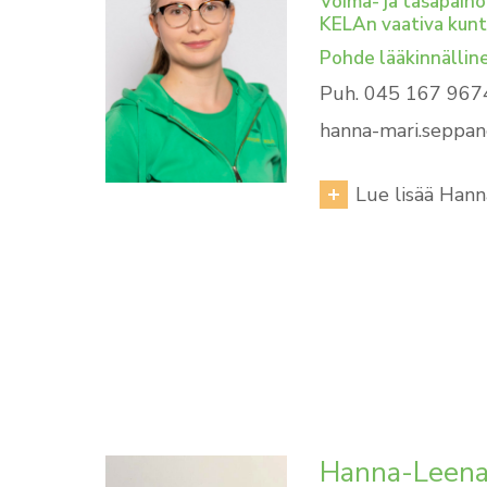
Voima- ja tasapain
KELAn vaativa kun
Pohde lääkinnällin
Puh. 045 167 967
hanna-mari.seppane
Lue lisää Hann
Hanna-Leena