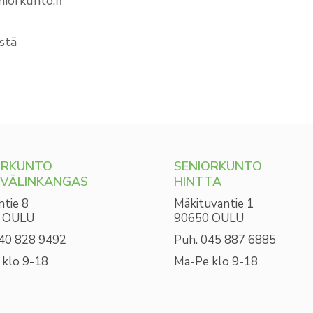
niorkunto.fi
stä
ORKUNTO
SENIORKUNTO
IVÄLINKANGAS
HINTTA
ntie 8
Mäkituvantie 1
 OULU
90650 OULU
040 828 9492
Puh. 045 887 6885
 klo 9-18
Ma-Pe klo 9-18