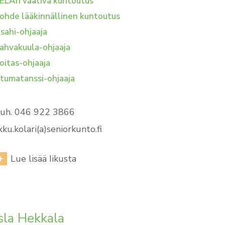
ELAn vaativa kuntoutus
ohde lääkinnällinen kuntoutus
sahi-ohjaaja
ahvakuula-ohjaaja
oitas-ohjaaja
stumatanssi-ohjaaja
uh. 046 922 3866
ikku.kolari(a)seniorkunto.fi
Lue lisää Iikusta
sla Hekkala