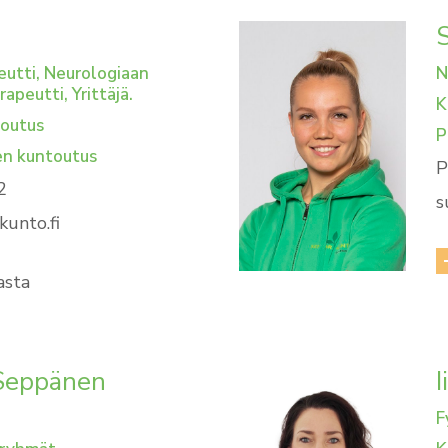
eutti, Neurologiaan
N
rapeutti, Yrittäjä.
K
toutus
P
en kuntoutus
P
2
s
kunto.fi
asta
Seppänen
I
F