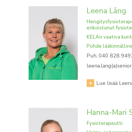
Leena Lång
Hengitysfysioterap
erikoistunut fysiote
KELAn vaativa kun
Pohde lääkinnällin
Puh. 040 828 949
leena.lang(a)senior
Lue lisää Leen
Hanna-Mari 
Fysioterapeutti