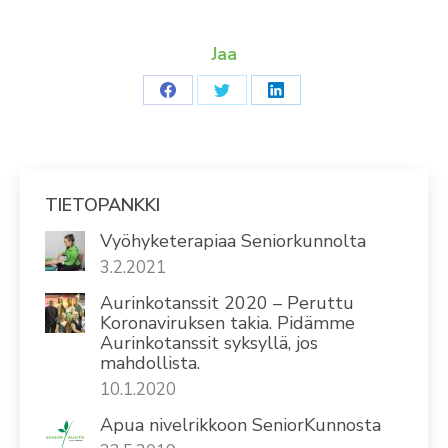
Jaa
Share
Share
Share
on
on
on
Facebook
Twitter
LinkedIn
TIETOPANKKI
Vyöhyketerapiaa Seniorkunnolta
3.2.2021
Aurinkotanssit 2020 – Peruttu
Koronaviruksen takia. Pidämme
Aurinkotanssit syksyllä, jos
mahdollista.
10.1.2020
Apua nivelrikkoon SeniorKunnosta