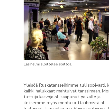
Lasihelmi aloittelee soittoa.
Yleisöä Ruskatansseihimme tuli sopivasti, 
kaikki halukkaat mahtuivat tanssimaan. Mo
tuttuja kasvoja oli saapunut paikalle ja
iloksemme myös monta uutta ihmistä oli
löytäneet tansseihimme. Päivän erityisyys 