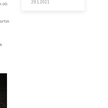
29.1.2021
 oli
a
ortin
a