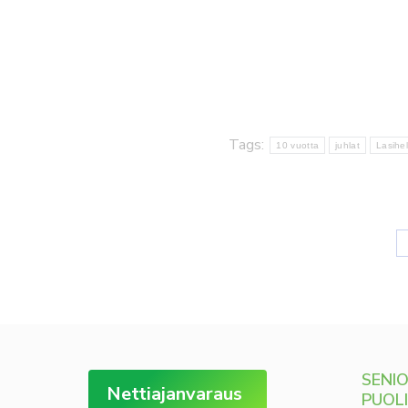
Tags:
10 vuotta
juhlat
Lasihel
SENI
Nettiajanvaraus
PUOL