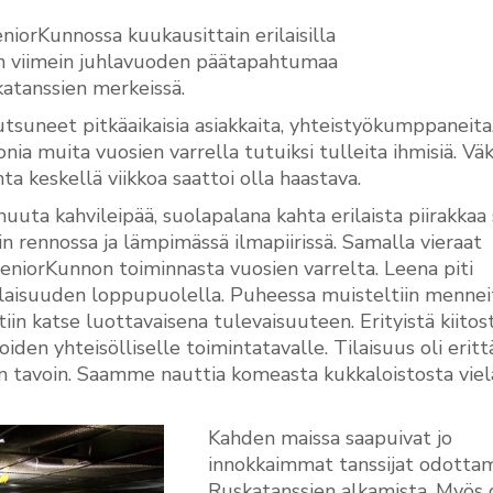
iorKunnossa kuukausittain erilaisilla
iin viimein juhlavuoden päätapahtumaa
katanssien merkeissä.
utsuneet pitkäaikaisia asiakkaita, yhteistyökumppaneita
ia muita vuosien varrella tutuiksi tulleita ihmisiä. Vä
ta keskellä viikkoa saattoi olla haastava.
uuta kahvileipää, suolapalana kahta erilaista piirakkaa
tiin rennossa ja lämpimässä ilmapiirissä. Samalla vieraat
SeniorKunnon toiminnasta vuosien varrelta. Leena piti
tilaisuuden loppupuolella. Puheessa muisteltiin mennei
tiin katse luottavaisena tulevaisuuteen. Erityistä kiitos
iden yhteisölliselle toimintatavalle. Tilaisuus oli eritt
in tavoin. Saamme nauttia komeasta kukkaloistosta viel
Kahden maissa saapuivat jo
innokkaimmat tanssijat odotta
Ruskatanssien alkamista. Myös 