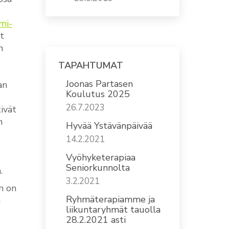
mi-
t
n
TAPAHTUMAT
Joonas Partasen
an
Koulutus 2025
26.7.2023
ivät
n
Hyvää Ystävänpäivää
14.2.2021
Vyöhyketerapiaa
Seniorkunnolta
.
3.2.2021
n on
Ryhmäterapiamme ja
a
liikuntaryhmät tauolla
28.2.2021 asti