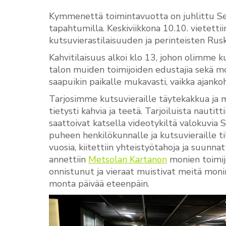
Kymmenettä toimintavuotta on juhlittu Sen
tapahtumilla. Keskiviikkona 10.10. vietett
kutsuvierastilaisuuden ja perinteisten Rus
Kahvitilaisuus alkoi klo 13, johon olimme k
talon muiden toimijoiden edustajia sekä mon
saapuikin paikalle mukavasti, vaikka ajankoh
Tarjosimme kutsuvieraille täytekakkua ja m
tietysti kahvia ja teetä. Tarjoiluista nautit
saattoivat katsella videotykiltä valokuvia 
puheen henkilökunnalle ja kutsuvieraille 
vuosia, kiitettiin yhteistyötahoja ja suunnat
annettiin
Metsolan Kartanon
monien toimijo
onnistunut ja vieraat muistivat meitä mon
monta päivää eteenpäin.