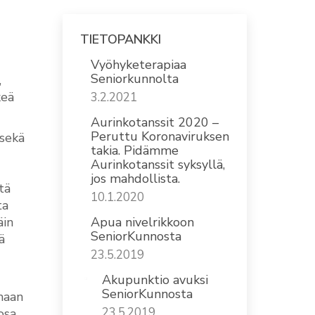
TIETOPANKKI
Vyöhyketerapiaa
Seniorkunnolta
,
keä
3.2.2021
Aurinkotanssit 2020 –
Peruttu Koronaviruksen
 sekä
takia. Pidämme
Aurinkotanssit syksyllä,
jos mahdollista.
tä
10.1.2020
ta
äin
Apua nivelrikkoon
SeniorKunnosta
ä
23.5.2019
Akupunktio avuksi
SeniorKunnosta
maan
23.5.2019
osa