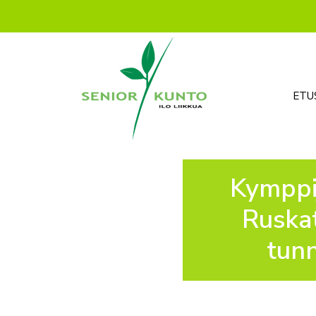
ETUSIVU
YRITYS
ETU
Kymppij
Ruska
tun