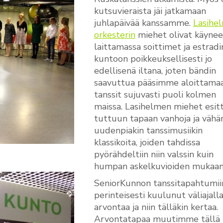
kutsuvieraista jäi jatkamaan
juhlapäivää kanssamme.
Lasihel
orkesterin
miehet olivat käynee
laittamassa soittimet ja estradi
kuntoon poikkeuksellisesti jo
edellisenä iltana, joten bändin
saavuttua pääsimme aloittama
tanssit sujuvasti puoli kolmen
maissa. Lasihelmen miehet esitt
tuttuun tapaan vanhoja ja vähä
uudenpiakin tanssimusiikin
klassikoita, joiden tahdissa
pyörähdeltiin niin valssin kuin
humpan askelkuvioiden mukaan
SeniorKunnon tanssitapahtumii
perinteisesti kuulunut väliajall
arvontaa ja niin tälläkin kertaa.
Arvontatapaa muutimme tällä