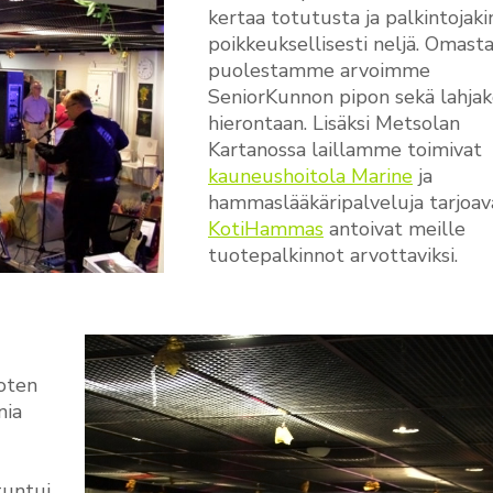
kertaa totutusta ja palkintojakin
poikkeuksellisesti neljä. Omast
puolestamme arvoimme
SeniorKunnon pipon sekä lahjak
hierontaan. Lisäksi Metsolan
Kartanossa laillamme toimivat
kauneushoitola Marine
ja
hammaslääkäripalveluja tarjoav
KotiHammas
antoivat meille
tuotepalkinnot arvottaviksi.
joten
nia
tuntui