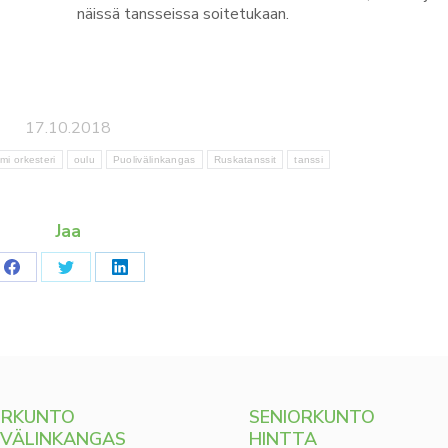
näissä tansseissa soitetukaan.
17.10.2018
mi orkesteri
oulu
Puolivälinkangas
Ruskatanssit
tanssi
Jaa
Share
Share
Share
on
on
on
Facebook
Twitter
LinkedIn
ORKUNTO
SENIORKUNTO
IVÄLINKANGAS
HINTTA