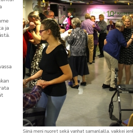
a
amme
a ja
ästä.
vassa
nkan
rata
ät
Siinä meni nuoret sekä vanhat samanlailla, vaikkei je