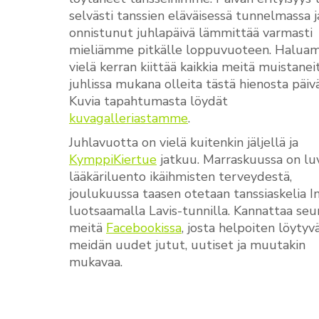
selvästi tanssien eläväisessä tunnelmassa j
onnistunut juhlapäivä lämmittää varmasti
mieliämme pitkälle loppuvuoteen. Halu
vielä kerran kiittää kaikkia meitä muistaneit
juhlissa mukana olleita tästä hienosta päiv
Kuvia tapahtumasta löydät
kuvagalleriastamme
.
Juhlavuotta on vielä kuitenkin jäljellä ja
KymppiKiertue
jatkuu. Marraskuussa on lu
lääkäriluento ikäihmisten terveydestä,
joulukuussa taasen otetaan tanssiaskelia I
luotsaamalla Lavis-tunnilla. Kannattaa seu
meitä
Facebookissa
, josta helpoiten löytyv
meidän uudet jutut, uutiset ja muutakin
mukavaa.