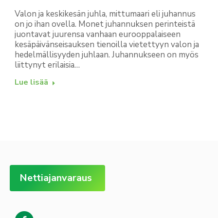
Valon ja keskikesän juhla, mittumaari eli juhannus
on jo ihan ovella. Monet juhannuksen perinteistä
juontavat juurensa vanhaan eurooppalaiseen
kesäpäivänseisauksen tienoilla vietettyyn valon ja
hedelmällisyyden juhlaan. Juhannukseen on myös
liittynyt erilaisia…
Lue lisää
Nettiajanvaraus